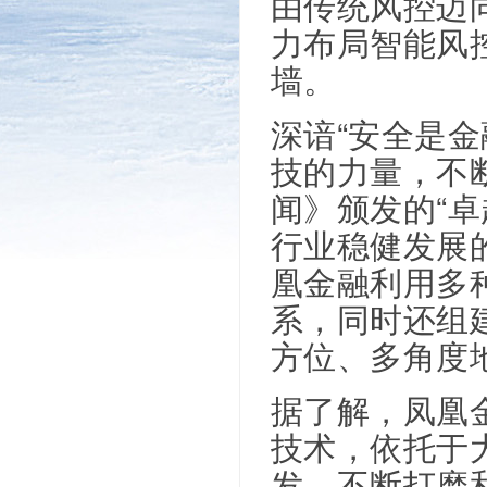
由传统风控迈
力布局智能风
墙。
深谙“安全是
技的力量，不
闻》颁发的“
行业稳健发展
凰金融利用多
系，同时还组
方位、多角度
据了解，凤凰
技术，依托于
发，不断打磨